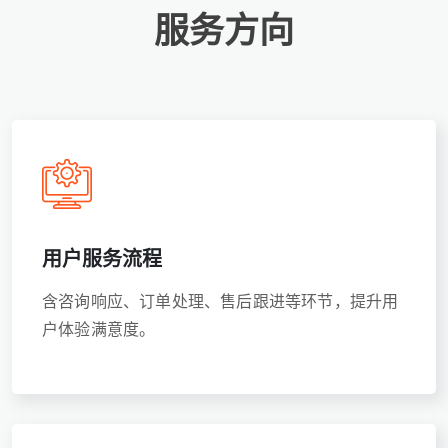
服务方向
用户服务流程
含咨询响应、订单处理、售后跟进等环节，提升用
户体验满意度。