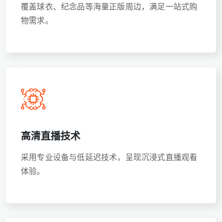
覆盖球衣、纪念品等海量正版周边，满足一站式购
物需求。
高清直播技术
采用专业设备与低延迟技术，呈现沉浸式直播观看
体验。