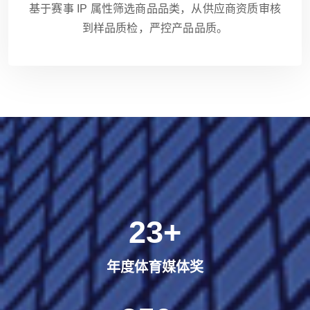
基于赛事 IP 属性筛选商品品类，从供应商资质审核
到样品质检，严控产品品质。
23
+
年度体育媒体奖